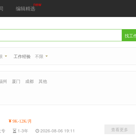
new
司
编辑精选
找工
限
工作经验
不限
福州
厦门
成都
其他
9K-12K/月
查看更多
大专
1-3年
2026-08-06 19:11