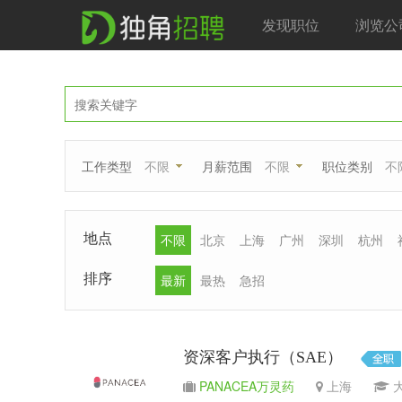
发现职位
浏览公
工作类型
不限
月薪范围
不限
职位类别
不
地点
不限
北京
上海
广州
深圳
杭州
排序
最新
最热
急招
资深客户执行（SAE）
PANACEA万灵药
上海