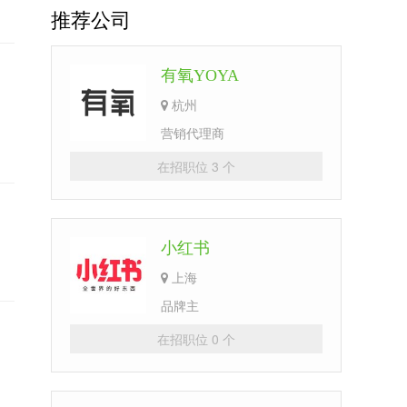
推荐公司
有氧YOYA
杭州
营销代理商
在招职位 3 个
小红书
上海
品牌主
在招职位 0 个