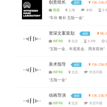
创意组长
15K-25K/
围观
上海
本科
3
“车补 餐补 五险一金”
资深文案策划
8K-
INFINI
北京
3-5年
2
“五险一金、年底奖金、周末双休”
美术指导
15K-25K/
INFINI
北京
学历不
“五险一金”
动画导演
15K-25K/
INFINI
北京
学历不