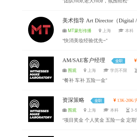
“团队nice,老大nice，氛围轻松”
美术指导 Art Director（Digital
MT蒙彤传播
上海
本
“快消美妆经验优先~”
AM/SAE客户经理
围观
上海
学历不限
“餐补 车补 五险一金”
资深策略
13K-20K/
围观
上海
本科
3
“项目奖金 个人奖金 五险一金 定期