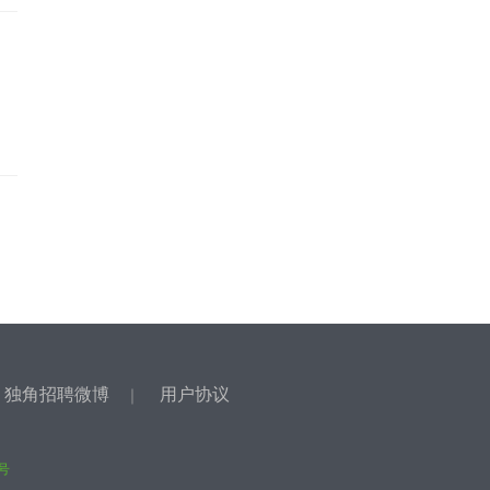
独角招聘微博
用户协议
｜
｜
9号