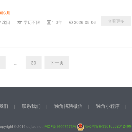
10K/月
查看更多
沈阳
学历不限
1-3年
2026-08-06
3
...
30
下一页
我们
联系我们
独角招聘微信
独角小程序
｜
｜
｜
opyright © 2016 dujiao.net
沪ICP备16007573号
浙公网安备3301050201249