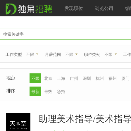
发现职位
浏览公司
编
工作类型
不限
月薪范围
不限
职位类别
不限
工
地点
不限
北京
上海
广州
深圳
杭州
福州
厦门
排序
最新
最热
急招
助理美术指导/美术指