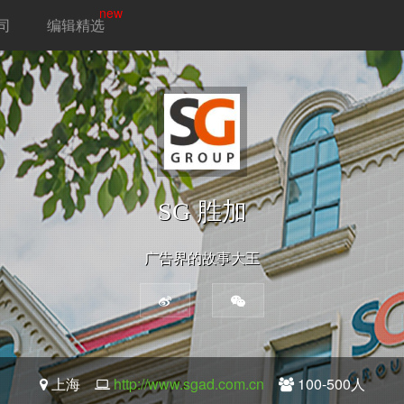
new
司
编辑精选
SG 胜加
广告界的故事大王
上海
http://www.sgad.com.cn
100-500人