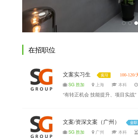
在招职位
文案实习生
100-120/
SG 胜加
上海
本科
“有转正机会 技能提升、项目实战”
文案/资深文案（广州）
SG 胜加
广州
本科