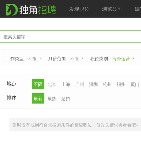
发现职位
浏览公司
编
工作类型
不限
月薪范围
不限
职位类别
海外运营
地点
不限
北京
上海
广州
深圳
杭州
福州
厦门
排序
最新
最热
急招
暂时没有找到符合您搜索条件的相应职位，修改关键词再看看吧~