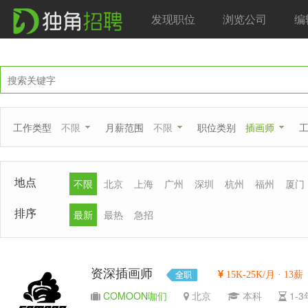
发现职位
浏览公司
编
工作类型
不限
月薪范围
不限
职位类别
插画师
地点
不限
北京
上海
广州
深圳
杭州
福州
厦门
排序
最新
最热
急招
资深插画师
15K-25K/月 · 13薪
COMOON咖们
北京
本科
1