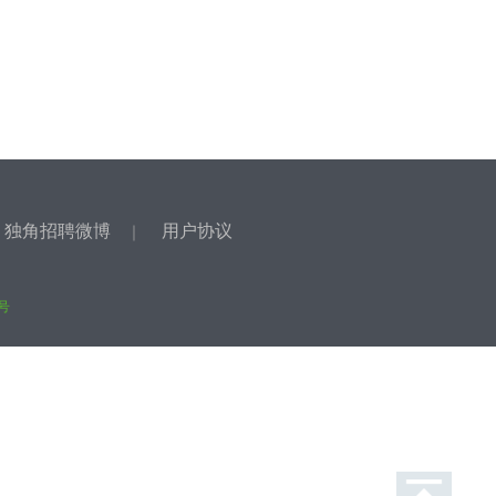
独角招聘微博
用户协议
｜
｜
9号