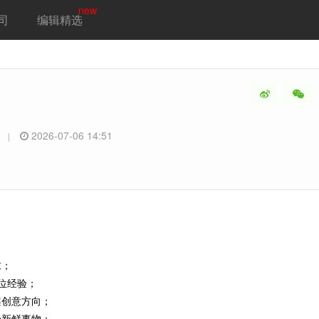
new
司
编辑精选
科
2026-07-06 14:51
|
求；
位经验；
案创意方向；
受新鲜事物；