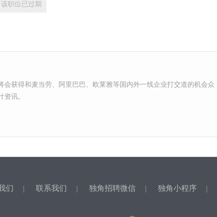
该职位已过期
将会获得和麦当劳、阿里巴巴、欧莱雅等国内外一线企业打交道的机会众
计资讯。
我们
联系我们
独角招聘微信
独角小程序
｜
｜
｜