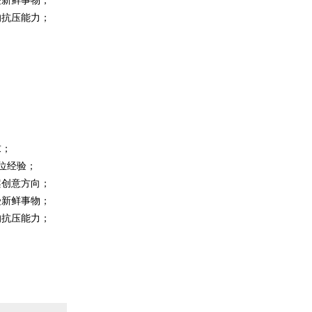
的抗压能力；
；
求；
位经验；
案创意方向；
受新鲜事物；
的抗压能力；
；