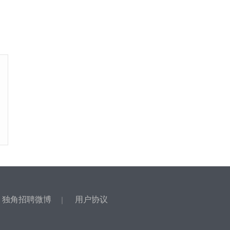
独角招聘微博
用户协议
｜
｜