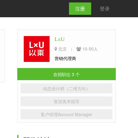
注册
登录
LxU
北京
10-50人
|
营销代理商
在招职位 3 个
动态设计师（二维方向）
资深美术指导
客户经理Account Manager