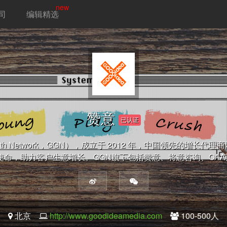
new
司
编辑精选
赞意
已认证
rowth Network，GGN），成立于 2012 年，中国领先的增长
使命，助力客户生意增长。GGN旗下包括赞意、将意咨询、OA
北京
http://www.goodideamedia.com
100-500人