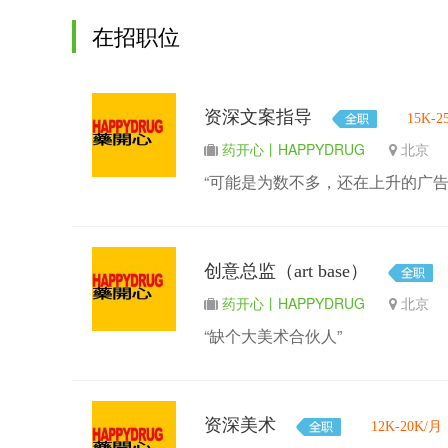
在招职位
资深文案指导
15K-2
药开心丨HAPPYDRUG
北
“可能是为数不多，还在上升的广告
创意总监（art base）
药开心丨HAPPYDRUG
北
“缺个大美术合伙人”
资深美术
12K-20K/月