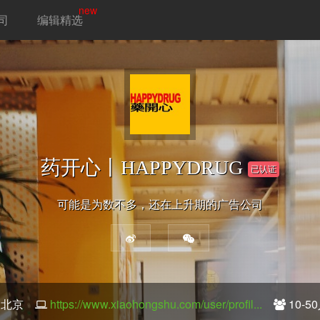
new
司
编辑精选
药开心丨HAPPYDRUG
已认证
可能是为数不多，还在上升期的广告公司
北京
https://www.xiaohongshu.com/user/profil...
10-5