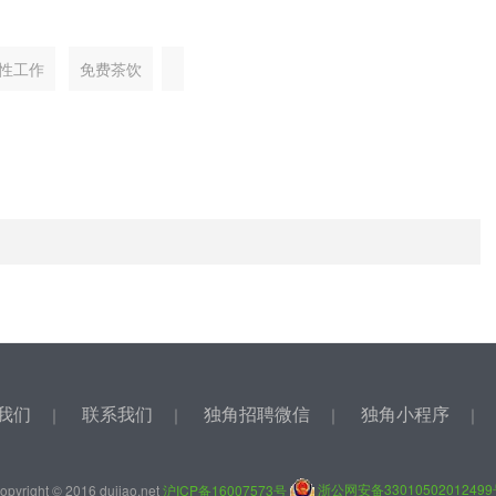
性工作
免费茶饮
我们
联系我们
独角招聘微信
独角小程序
｜
｜
｜
opyright © 2016 dujiao.net
沪ICP备16007573号
浙公网安备3301050201249