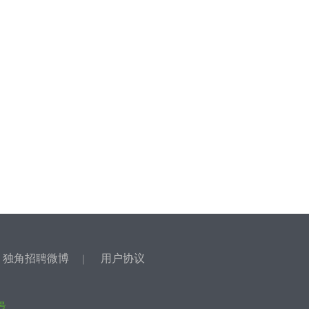
独角招聘微博
用户协议
｜
｜
9号