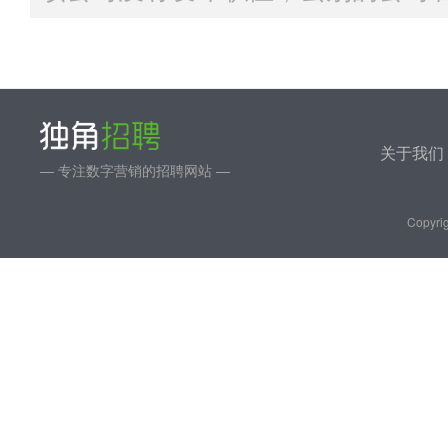
关于我们
— 专注数字营销的招聘网站 —
Copyrig