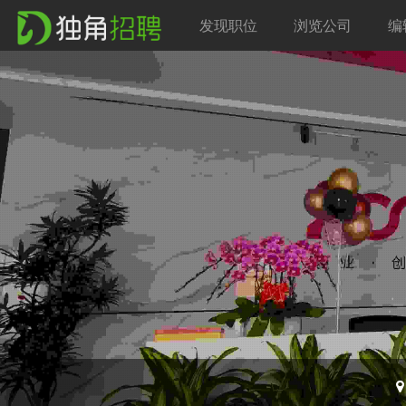
发现职位
浏览公司
编