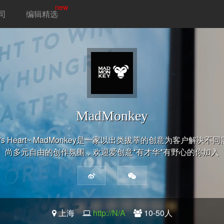
new
司
编辑精选
MadMonkey
 People's Heart~ MadMonkey是一家以出类拔萃的创意为客
尚多元自由的创作氛围，欢迎爱创意*有才华*有野心的你加入
上海
http://N/A
10-50人