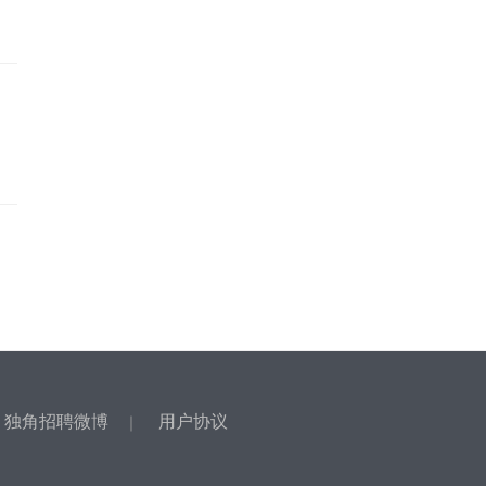
独角招聘微博
用户协议
｜
｜