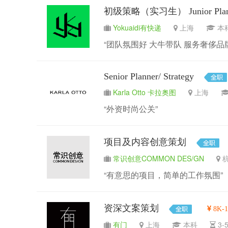
初级策略（实习生） Junior Planner 
Yokuaidi有快递
上海
“团队氛围好 大牛带队 服务奢侈品
Senior Planner/ Strategy
Karla Otto 卡拉奥图
上海
“外资时尚公关”
项目及内容创意策划
常识创意COMMON DES/GN
“有意思的项目，简单的工作氛围”
资深文案策划
8K-
有门
上海
本科
3