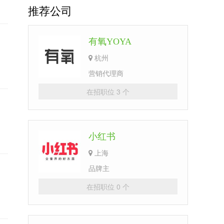
推荐公司
有氧YOYA
杭州
营销代理商
在招职位 3 个
小红书
上海
品牌主
在招职位 0 个