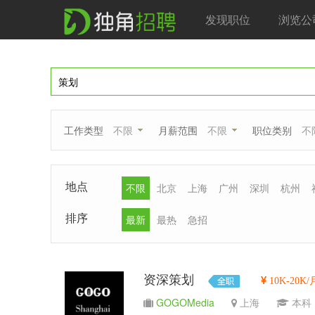
发现职位
浏览公
工作类型
不限
月薪范围
不限
职位类别
不
地点
不限
北京
上海
广州
深圳
杭州
排序
最新
最热
急招
资深策划
10K-20K/
GOGOMedia
上海
本