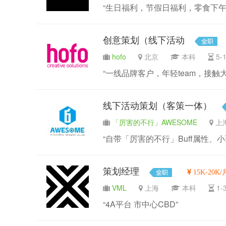
“生日福利，节假日福利，零食下午
创意策划（线下活动
hofo
北京
本科
5
“一线品牌客户，年轻team，接触
线下活动策划（客策一体）
「厉害的不行」AWESOME
“自带「厉害的不行」Buff属性、小
策划经理
15K-20K/
VML
上海
本科
1
“4A平台 市中心CBD”