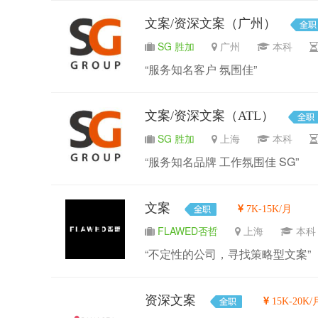
文案/资深文案（广州）
SG 胜加
广州
本科
“服务知名客户 氛围佳”
文案/资深文案（ATL）
SG 胜加
上海
本科
“服务知名品牌 工作氛围佳 SG”
文案
7K-15K/月
FLAWED否哲
上海
本
“不定性的公司，寻找策略型文案”
资深文案
15K-20K/