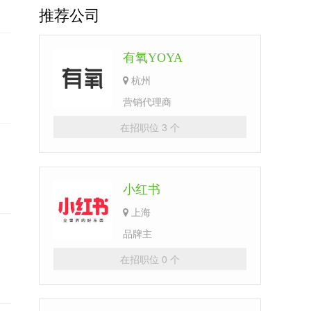
推荐公司
有氧YOYA
杭州
营销代理商
在招职位 3 个
小红书
上海
品牌主
在招职位 0 个