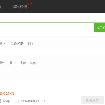
new
司
编辑精选
找工
限
工作经验
不限
福州
厦门
成都
其他
20K-25K/月
查看更多
3-5年
2026-08-06 18:06