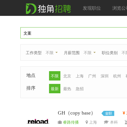
发现职位
浏览公
工作类型
不限
月薪范围
不限
职位类别
不
地点
不限
北京
上海
广州
深圳
杭州
排序
最新
最热
急招
GH（copy base）
睿路传播
上海
本科