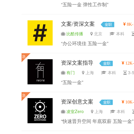
“五险一金 弹性工作制”
文案/资深文案
8K-
比酷传播
北京
本科
“办公环境佳 五险一金”
急
资深文案指导
12K
有门
上海
本科
3
“五险一金”
急
资深创意文案
10K-
凌室Zero
上海
本科
“快速晋升空间 年底双薪 五险一金”