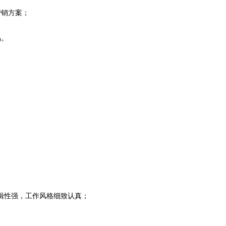
营销方案；
品。
，逻辑性强，工作风格细致认真；