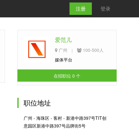
注册
登录
爱范儿
广州
100-500人
|
媒体平台
在招职位 0 个
职位地址
广州 - 海珠区 - 客村 - 新港中路397号TIT创
意园区新港中路397号品牌街5号