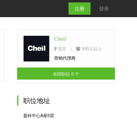
注册
登录
Cheil
北京
500人以上
|
营销代理商
在招职位 0 个
职位地址
盈科中心A座5层