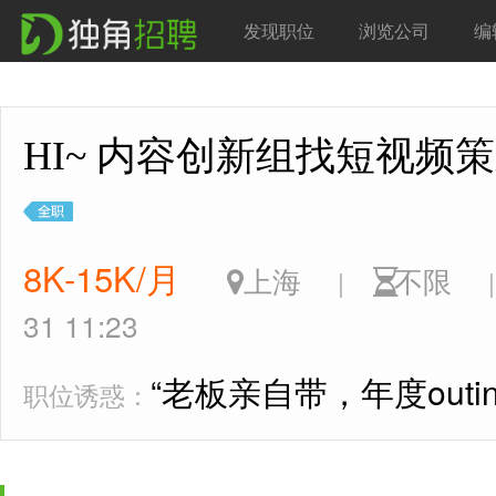
发现职位
浏览公司
编
HI~ 内容创新组找短视
8K-15K/月
上海
不限
|
|
31 11:23
“老板亲自带，年度outi
职位诱惑：